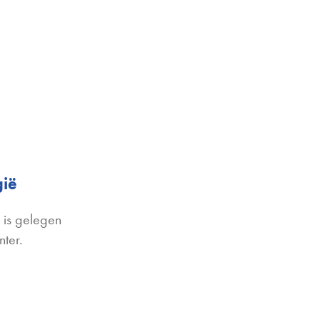
gië
 is gelegen
ter.