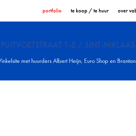
portfolio
te koop / te huur
over va
PUITVOETSTRAAT 1-5 /
SINT-NIKLAAS
inkelsite met huurders Albert Heijn, Euro Shop en Brantan