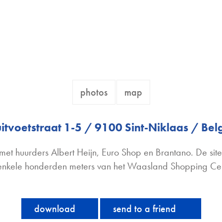
photos
map
itvoetstraat 1-5 /
9100 Sint-Niklaas /
Bel
 met huurders Albert Heijn, Euro Shop en Brantano. De site
enkele honderden meters van het Waasland Shopping Cen
download
send to a friend