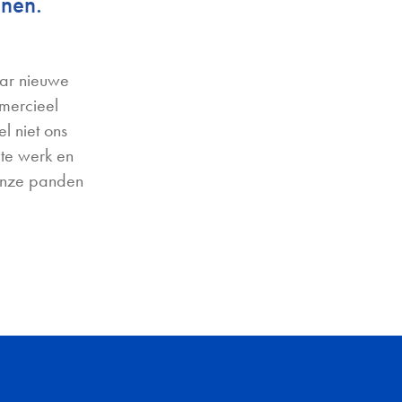
nen.
aar nieuwe
mmercieel
l niet ons
 te werk en
 onze panden