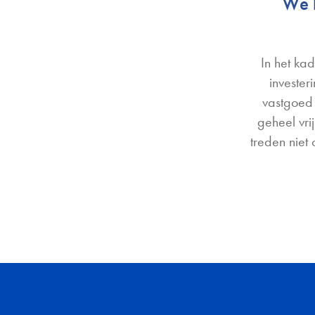
We 
In het ka
invester
vastgoed 
geheel vri
treden niet