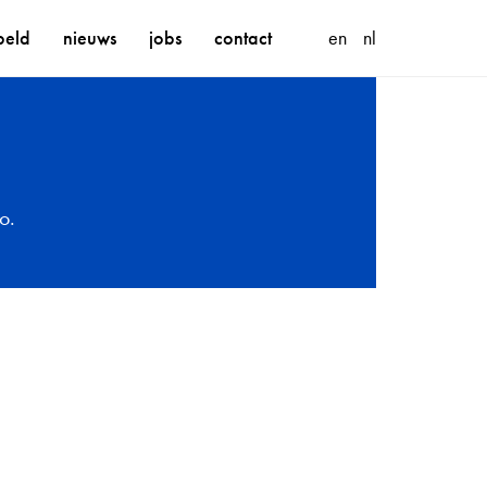
beld
nieuws
jobs
contact
en
nl
o.